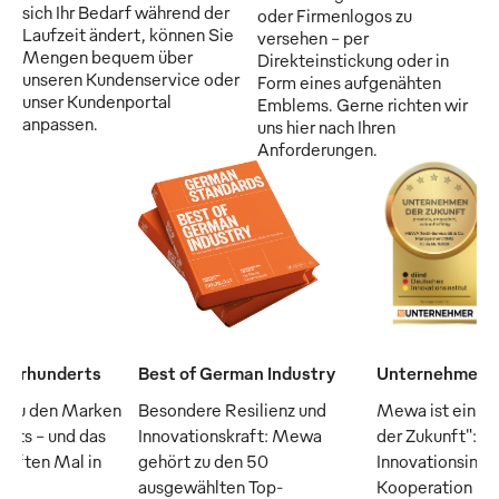
sich Ihr Bedarf während der
oder Firmenlogos zu
Laufzeit ändert, können Sie
versehen - per
Mengen bequem über
Direkteinstickung oder in
unseren Kundenservice oder
Form eines aufgenähten
unser Kundenportal
Emblems. Gerne richten wir
anpassen.
uns hier nach Ihren
Anforderungen.
Jahrhunderts
Best of German Industry
Unternehmen d
 zu den Marken
Besondere Resilienz und
Mewa ist ein "
erts – und das
Innovationskraft: Mewa
der Zukunft": D
fünften Mal in
gehört zu den 50
Innovationsinsti
ausgewählten Top-
Kooperation m