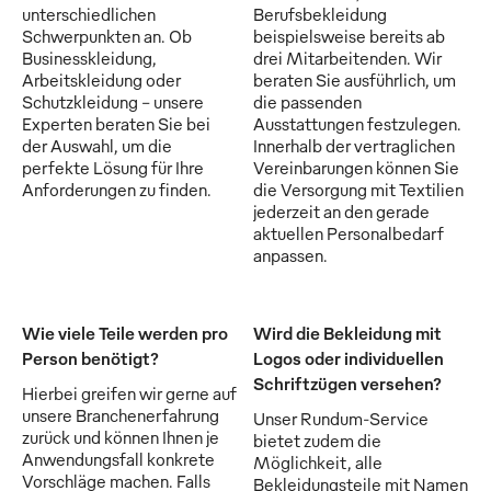
unterschiedlichen
Berufsbekleidung
Schwerpunkten an. Ob
beispielsweise bereits ab
Businesskleidung,
drei Mitarbeitenden. Wir
Arbeitskleidung oder
beraten Sie ausführlich, um
Schutzkleidung - unsere
die passenden
Experten beraten Sie bei
Ausstattungen festzulegen.
der Auswahl, um die
Innerhalb der vertraglichen
perfekte Lösung für Ihre
Vereinbarungen können Sie
Anforderungen zu finden.
die Versorgung mit Textilien
jederzeit an den gerade
aktuellen Personalbedarf
anpassen.
Wie viele Teile werden pro
Wird die Bekleidung mit
Person benötigt?
Logos oder individuellen
Schriftzügen versehen?
Hierbei greifen wir gerne auf
unsere Branchenerfahrung
Unser Rundum-Service
zurück und können Ihnen je
bietet zudem die
Anwendungsfall konkrete
Möglichkeit, alle
Vorschläge machen. Falls
Bekleidungsteile mit Namen