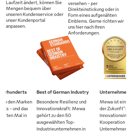
Laufzeit ändert, können Sie
versehen - per
Mengen bequem über
Direkteinstickung oder in
unseren Kundenservice oder
Form eines aufgenähten
unser Kundenportal
Emblems. Gerne richten wir
anpassen.
uns hier nach Ihren
Anforderungen.
Jahrhunderts
Best of German Industry
Unternehmen d
 zu den Marken
Besondere Resilienz und
Mewa ist ein "
erts – und das
Innovationskraft: Mewa
der Zukunft": D
fünften Mal in
gehört zu den 50
Innovationsinsti
ausgewählten Top-
Kooperation m
Industrieunternehmen in
Unternehmer M