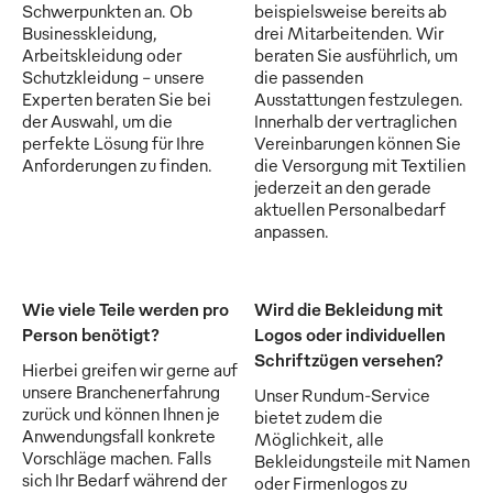
Schwerpunkten an. Ob
beispielsweise bereits ab
Businesskleidung,
drei Mitarbeitenden. Wir
Arbeitskleidung oder
beraten Sie ausführlich, um
Schutzkleidung - unsere
die passenden
Experten beraten Sie bei
Ausstattungen festzulegen.
der Auswahl, um die
Innerhalb der vertraglichen
perfekte Lösung für Ihre
Vereinbarungen können Sie
Anforderungen zu finden.
die Versorgung mit Textilien
jederzeit an den gerade
aktuellen Personalbedarf
anpassen.
Wie viele Teile werden pro
Wird die Bekleidung mit
Person benötigt?
Logos oder individuellen
Schriftzügen versehen?
Hierbei greifen wir gerne auf
unsere Branchenerfahrung
Unser Rundum-Service
zurück und können Ihnen je
bietet zudem die
Anwendungsfall konkrete
Möglichkeit, alle
Vorschläge machen. Falls
Bekleidungsteile mit Namen
sich Ihr Bedarf während der
oder Firmenlogos zu