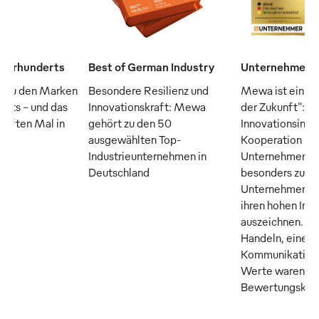
Jahrhunderts
Best of German Industry
Unternehmen d
 zu den Marken
Besondere Resilienz und
Mewa ist ein "
erts – und das
Innovationskraft: Mewa
der Zukunft": D
fünften Mal in
gehört zu den 50
Innovationsinsti
ausgewählten Top-
Kooperation m
Industrieunternehmen in
Unternehmer M
Deutschland
besonders zuku
Unternehmen, di
ihren hohen Inn
auszeichnen. Tr
Handeln, eine o
Kommunikation 
Werte waren die
Bewertungskrite