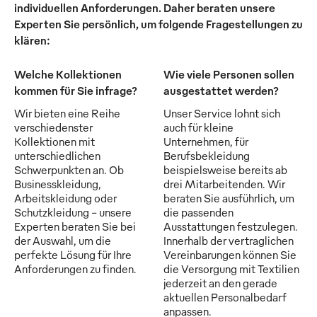
individuellen Anforderungen. Daher beraten unsere
Experten Sie persönlich, um folgende Fragestellungen zu
klären:
Welche Kollektionen
Wie viele Personen sollen
kommen für Sie infrage?
ausgestattet werden?
Wir bieten eine Reihe
Unser Service lohnt sich
verschiedenster
auch für kleine
Kollektionen mit
Unternehmen, für
unterschiedlichen
Berufsbekleidung
Schwerpunkten an. Ob
beispielsweise bereits ab
Businesskleidung,
drei Mitarbeitenden. Wir
Arbeitskleidung oder
beraten Sie ausführlich, um
Schutzkleidung - unsere
die passenden
Experten beraten Sie bei
Ausstattungen festzulegen.
der Auswahl, um die
Innerhalb der vertraglichen
perfekte Lösung für Ihre
Vereinbarungen können Sie
Anforderungen zu finden.
die Versorgung mit Textilien
jederzeit an den gerade
aktuellen Personalbedarf
anpassen.