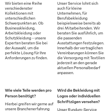
Wir bieten eine Reihe
Unser Service lohnt sich
verschiedenster
auch für kleine
Kollektionen mit
Unternehmen, für
unterschiedlichen
Berufsbekleidung
Schwerpunkten an. Ob
beispielsweise bereits ab
Businesskleidung,
drei Mitarbeitenden. Wir
Arbeitskleidung oder
beraten Sie ausführlich, um
Schutzkleidung - unsere
die passenden
Experten beraten Sie bei
Ausstattungen festzulegen.
der Auswahl, um die
Innerhalb der vertraglichen
perfekte Lösung für Ihre
Vereinbarungen können Sie
Anforderungen zu finden.
die Versorgung mit Textilien
jederzeit an den gerade
aktuellen Personalbedarf
anpassen.
Wie viele Teile werden pro
Wird die Bekleidung mit
Person benötigt?
Logos oder individuellen
Schriftzügen versehen?
Hierbei greifen wir gerne auf
unsere Branchenerfahrung
Unser Rundum-Service