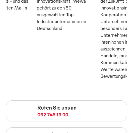
erts – und das
Innovationskraft: Mewa
der Zukunft": D
fünften Mal in
gehört zu den 50
Innovationsinsti
ausgewählten Top-
Kooperation m
Industrieunternehmen in
Unternehmer M
Deutschland
besonders zuku
Unternehmen, di
ihren hohen Inn
auszeichnen. Tr
Handeln, eine o
Kommunikation 
Werte waren die
Bewertungskrite
Rufen Sie uns an
062 745 19 00