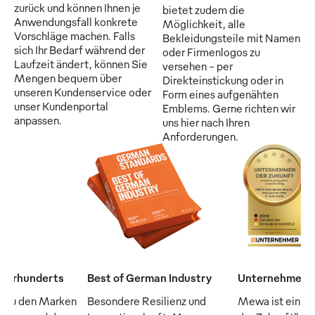
zurück und können Ihnen je
bietet zudem die
Anwendungsfall konkrete
Möglichkeit, alle
Vorschläge machen. Falls
Bekleidungsteile mit Namen
sich Ihr Bedarf während der
oder Firmenlogos zu
Laufzeit ändert, können Sie
versehen - per
Mengen bequem über
Direkteinstickung oder in
unseren Kundenservice oder
Form eines aufgenähten
unser Kundenportal
Emblems. Gerne richten wir
anpassen.
uns hier nach Ihren
Anforderungen.
Jahrhunderts
Best of German Industry
Unternehmen d
 zu den Marken
Besondere Resilienz und
Mewa ist ein "