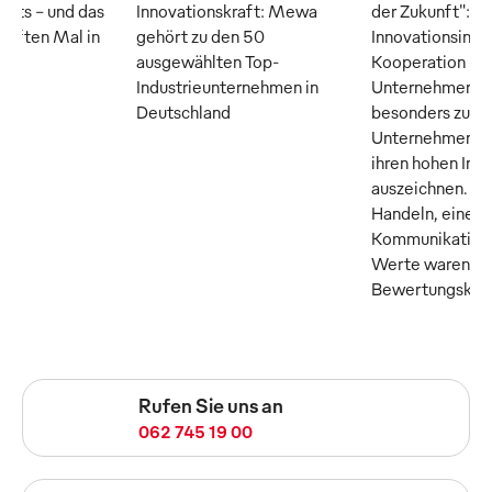
erts – und das
Innovationskraft: Mewa
der Zukunft": D
fünften Mal in
gehört zu den 50
Innovationsinsti
ausgewählten Top-
Kooperation m
Industrieunternehmen in
Unternehmer M
Deutschland
besonders zuku
Unternehmen, di
ihren hohen Inn
auszeichnen. Tr
Handeln, eine o
Kommunikation 
Werte waren die
Bewertungskrite
Rufen Sie uns an
062 745 19 00