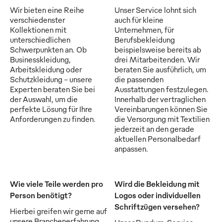
Wir bieten eine Reihe
Unser Service lohnt sich
verschiedenster
auch für kleine
Kollektionen mit
Unternehmen, für
unterschiedlichen
Berufsbekleidung
Schwerpunkten an. Ob
beispielsweise bereits ab
Businesskleidung,
drei Mitarbeitenden. Wir
Arbeitskleidung oder
beraten Sie ausführlich, um
Schutzkleidung - unsere
die passenden
Experten beraten Sie bei
Ausstattungen festzulegen.
der Auswahl, um die
Innerhalb der vertraglichen
perfekte Lösung für Ihre
Vereinbarungen können Sie
Anforderungen zu finden.
die Versorgung mit Textilien
jederzeit an den gerade
aktuellen Personalbedarf
anpassen.
Wie viele Teile werden pro
Wird die Bekleidung mit
Person benötigt?
Logos oder individuellen
Schriftzügen versehen?
Hierbei greifen wir gerne auf
unsere Branchenerfahrung