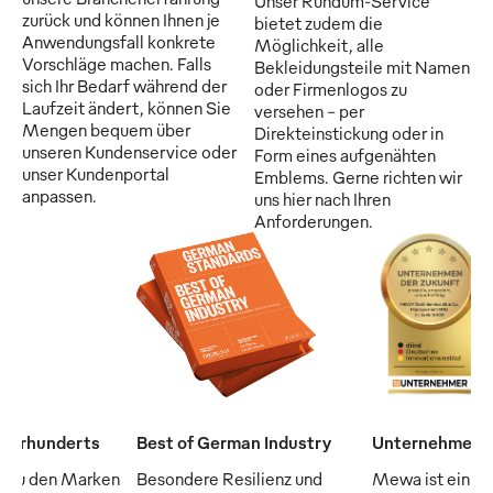
Unser Rundum-Service
zurück und können Ihnen je
bietet zudem die
Anwendungsfall konkrete
Möglichkeit, alle
Vorschläge machen. Falls
Bekleidungsteile mit Namen
sich Ihr Bedarf während der
oder Firmenlogos zu
Laufzeit ändert, können Sie
versehen - per
Mengen bequem über
Direkteinstickung oder in
unseren Kundenservice oder
Form eines aufgenähten
unser Kundenportal
Emblems. Gerne richten wir
anpassen.
uns hier nach Ihren
Anforderungen.
Jahrhunderts
Best of German Industry
Unternehmen d
 zu den Marken
Besondere Resilienz und
Mewa ist ein "