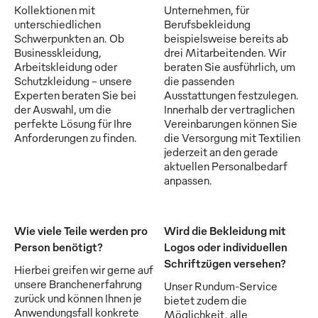
Kollektionen mit
Unternehmen, für
unterschiedlichen
Berufsbekleidung
Schwerpunkten an. Ob
beispielsweise bereits ab
Businesskleidung,
drei Mitarbeitenden. Wir
Arbeitskleidung oder
beraten Sie ausführlich, um
Schutzkleidung - unsere
die passenden
Experten beraten Sie bei
Ausstattungen festzulegen.
der Auswahl, um die
Innerhalb der vertraglichen
perfekte Lösung für Ihre
Vereinbarungen können Sie
Anforderungen zu finden.
die Versorgung mit Textilien
jederzeit an den gerade
aktuellen Personalbedarf
anpassen.
Wie viele Teile werden pro
Wird die Bekleidung mit
Person benötigt?
Logos oder individuellen
Schriftzügen versehen?
Hierbei greifen wir gerne auf
unsere Branchenerfahrung
Unser Rundum-Service
zurück und können Ihnen je
bietet zudem die
Anwendungsfall konkrete
Möglichkeit, alle