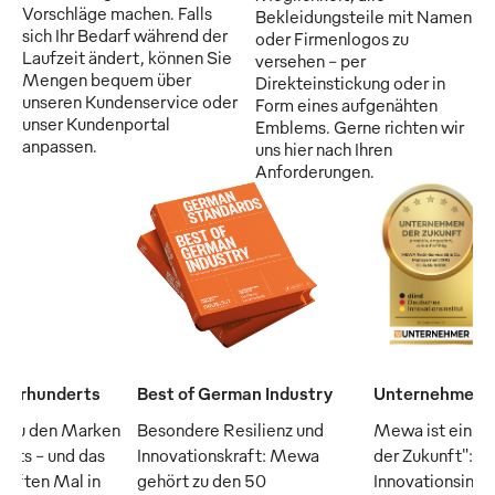
Vorschläge machen. Falls
Bekleidungsteile mit Namen
sich Ihr Bedarf während der
oder Firmenlogos zu
Laufzeit ändert, können Sie
versehen - per
Mengen bequem über
Direkteinstickung oder in
unseren Kundenservice oder
Form eines aufgenähten
unser Kundenportal
Emblems. Gerne richten wir
anpassen.
uns hier nach Ihren
Anforderungen.
Jahrhunderts
Best of German Industry
Unternehmen d
 zu den Marken
Besondere Resilienz und
Mewa ist ein "
erts – und das
Innovationskraft: Mewa
der Zukunft": D
fünften Mal in
gehört zu den 50
Innovationsinsti