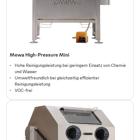
Mewa High-Pressure Classic
Mewa High-Pressure Mini
Hohe Reinigungsleistung bei geringem Einsatz von Chemie
Hohe Reinigungsleistung bei geringem Einsatz von Chemie
und Wasser
und Wasser
Umweltfreundlich bei gleichzeitig effizienter
Umweltfreundlich bei gleichzeitig effizienter
Reinigungsleistung
Reinigungsleistung
VOC-frei
VOC-frei