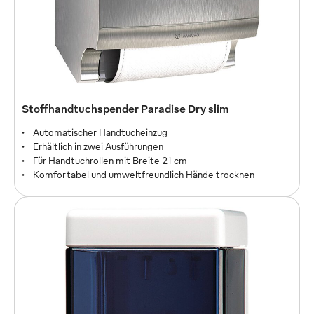
Stoffhandtuchspender Classic
Stoffhandtuchspender Paradise Dry slim
Beidseitig abschließbar
Automatischer Handtucheinzug
Hochwertige Mechanik
Erhältlich in zwei Ausführungen
Transparente Haube zur Vorratskontrolle
Für Handtuchrollen mit Breite 21 cm
Komfortabel und umweltfreundlich Hände trocknen