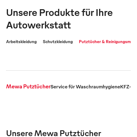
Unsere Produkte für Ihre
Autowerkstatt
Arbeitskleidung
Schutzkleidung
Putztücher & Reinigungsmater
Mewa Putztücher
Service für Waschraumhygiene
KFZ-Sc
Unsere Mewa Putztücher