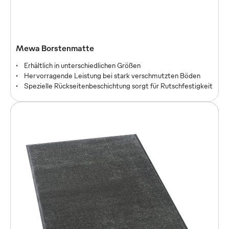
Hohe Reinigungsleistung bei geringem Einsatz von Chemie
und Wasser
Umweltfreundlich bei gleichzeitig effizienter
Reinigungsleistung
VOC-frei
Mewa Borstenmatte
Erhältlich in unterschiedlichen Größen
Hervorragende Leistung bei stark verschmutzten Böden
Spezielle Rückseitenbeschichtung sorgt für Rutschfestigkeit