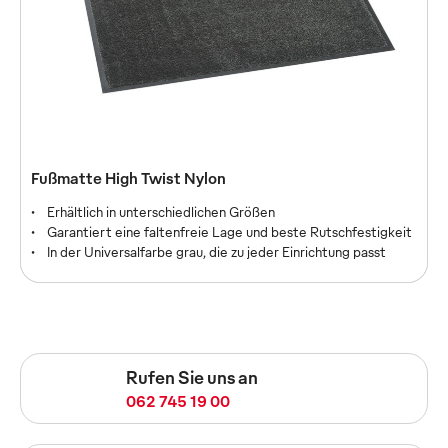
Mewa Borstenmatte
Fußmatte High Twist Nylon
Erhältlich in unterschiedlichen Größen
Erhältlich in unterschiedlichen Größen
Hervorragende Leistung bei stark verschmutzten Böden
Garantiert eine faltenfreie Lage und beste Rutschfestigkeit
Spezielle Rückseitenbeschichtung sorgt für Rutschfestigkeit
In der Universalfarbe grau, die zu jeder Einrichtung passt
Rufen Sie uns an
062 745 19 00