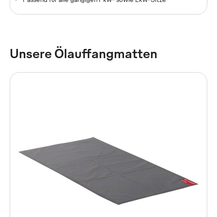
Unsere Ölauffangmatten
Autositzschonbezug TOPTEX
Aus reißfestem und flüssigkeitsabweisendem Gewebe
Erhältlich in 2 Varianten
Passend für alle gängigen Pkw- sowie Lkw-Sitze