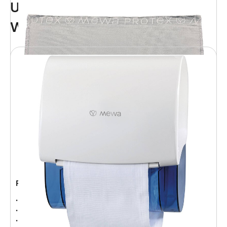
Unsere Service für
Waschraumhygiene
Putztuch Protex
Mikrofasergewebe für gründliche Reinheit
Supersanftes Reinigen sensibler Flächen
Zuverlässige Entfernung von Schmutz