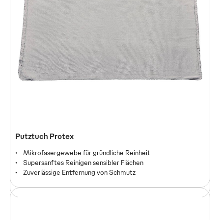
Putztuch Mewatex
Putztuch Protex
Allzweck-Putztuch für Industrie und Handwerk
Mikrofasergewebe für gründliche Reinheit
Reinigung von Ölen, Farben, Lösemittel und Fetten
Supersanftes Reinigen sensibler Flächen
Zuverlässige Reinigung von Arbeitsplätzen, Maschinen und
Zuverlässige Entfernung von Schmutz
Produkten