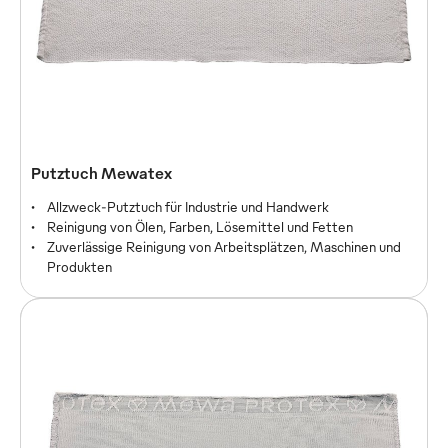
Putztuch Mewatex Ultra
Putztuch Mewatex
Flusenfreies Putztuch
Allzweck-Putztuch für Industrie und Handwerk
Supersanftes Reinigen sensibler Flächen
Reinigung von Ölen, Farben, Lösemittel und Fetten
Turbo-Saugkraft
Zuverlässige Reinigung von Arbeitsplätzen, Maschinen und
Produkten