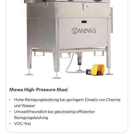
Mewa High-Pressure Mini
Mewa High-Pressure Maxi
Hohe Reinigungsleistung bei geringem Einsatz von Chemie
Hohe Reinigungsleistung bei geringem Einsatz von Chemie
und Wasser
und Wasser
Umweltfreundlich bei gleichzeitig effizienter
Umweltfreundlich bei gleichzeitig effizienter
Reinigungsleistung
Reinigungsleistung
VOC-frei
VOC-frei