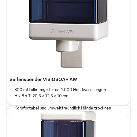
Stoffhandtuchspender Paradise Dry slim
Seifenspender VISIOSOAP AM
Automatischer Handtucheinzug
800 ml Füllmenge für ca. 1.000 Handwaschungen
Erhältlich in zwei Ausführungen
H x B x T: 20,3 x 12,3 x 10 cm
Für Handtuchrollen mit Breite 21 cm
Komfortabel und umweltfreundlich Hände trocknen