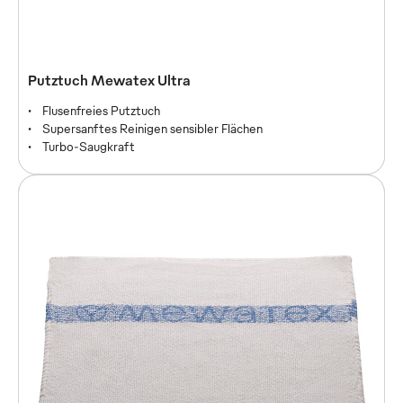
Putztuch Mewatex Plus
Putztuch Mewatex Ultra
Allroundtalent für alles Empfindliche
Flusenfreies Putztuch
Aufnahme des Mehrfachen seines Eigengewichts
Supersanftes Reinigen sensibler Flächen
Schonend saugstark für empfindliche Oberflächen
Turbo-Saugkraft