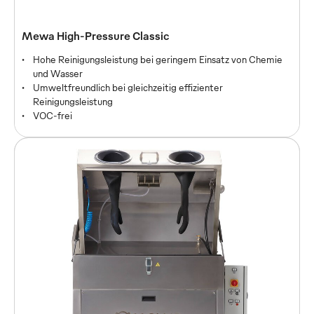
Mewa Eco-Clean Mini
Mewa High-Pressure Classic
Arbeitsfläche 700x480 mm | Tragkraft 100 kg
Hohe Reinigungsleistung bei geringem Einsatz von Chemie
Umweltschonend und wirtschaftlich
und Wasser
VOC-frei
Umweltfreundlich bei gleichzeitig effizienter
Reinigungsleistung
VOC-frei