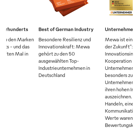
Jahrhunderts
Best of German Industry
Unternehmen d
 zu den Marken
Besondere Resilienz und
Mewa ist ein "
erts – und das
Innovationskraft: Mewa
der Zukunft": D
fünften Mal in
gehört zu den 50
Innovationsinsti
ausgewählten Top-
Kooperation m
Industrieunternehmen in
Unternehmer M
Deutschland
besonders zuku
Unternehmen, di
ihren hohen Inn
auszeichnen. Tr
Handeln, eine o
Kommunikation 
Werte waren die
Bewertungskrite