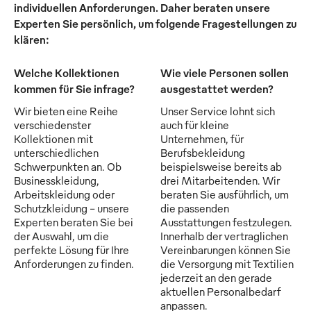
individuellen Anforderungen. Daher beraten unsere
Experten Sie persönlich, um folgende Fragestellungen zu
klären:
Welche Kollektionen
Wie viele Personen sollen
kommen für Sie infrage?
ausgestattet werden?
Wir bieten eine Reihe
Unser Service lohnt sich
verschiedenster
auch für kleine
Kollektionen mit
Unternehmen, für
unterschiedlichen
Berufsbekleidung
Schwerpunkten an. Ob
beispielsweise bereits ab
Businesskleidung,
drei Mitarbeitenden. Wir
Arbeitskleidung oder
beraten Sie ausführlich, um
Schutzkleidung - unsere
die passenden
Experten beraten Sie bei
Ausstattungen festzulegen.
der Auswahl, um die
Innerhalb der vertraglichen
perfekte Lösung für Ihre
Vereinbarungen können Sie
Anforderungen zu finden.
die Versorgung mit Textilien
jederzeit an den gerade
aktuellen Personalbedarf
anpassen.