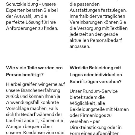
Schutzkleidung - unsere
die passenden
Experten beraten Sie bei
Ausstattungen festzulegen.
der Auswahl, um die
Innerhalb der vertraglichen
perfekte Lösung für Ihre
Vereinbarungen können Sie
Anforderungen zu finden.
die Versorgung mit Textilien
jederzeit an den gerade
aktuellen Personalbedarf
anpassen.
Wie viele Teile werden pro
Wird die Bekleidung mit
Person benötigt?
Logos oder individuellen
Schriftzügen versehen?
Hierbei greifen wir gerne auf
unsere Branchenerfahrung
Unser Rundum-Service
zurück und können Ihnen je
bietet zudem die
Anwendungsfall konkrete
Möglichkeit, alle
Vorschläge machen. Falls
Bekleidungsteile mit Namen
sich Ihr Bedarf während der
oder Firmenlogos zu
Laufzeit ändert, können Sie
versehen - per
Mengen bequem über
Direkteinstickung oder in
unseren Kundenservice oder
Form eines aufgenähten