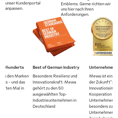
unser Kundenportal
Emblems. Gerne richten wir
anpassen.
uns hier nach Ihren
Anforderungen.
Jahrhunderts
Best of German Industry
Unternehmen d
 zu den Marken
Besondere Resilienz und
Mewa ist ein "
erts – und das
Innovationskraft: Mewa
der Zukunft": D
fünften Mal in
gehört zu den 50
Innovationsinsti
ausgewählten Top-
Kooperation m
Industrieunternehmen in
Unternehmer M
Deutschland
besonders zuku
Unternehmen, di