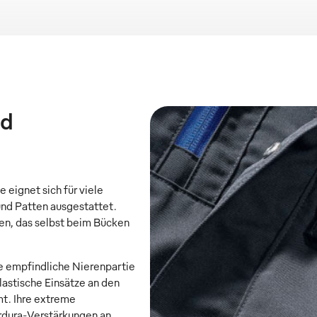
nd
 eignet sich für viele
und Patten ausgestattet.
den, das selbst beim Bücken
e empfindliche Nierenpartie
lastische Einsätze an den
mt. Ihre extreme
ordura-Verstärkungen an