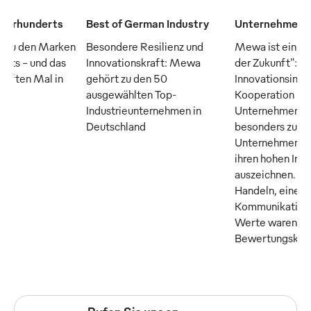
Jahrhunderts
Best of German Industry
Unternehmen d
 zu den Marken
Besondere Resilienz und
Mewa ist ein "
erts – und das
Innovationskraft: Mewa
der Zukunft": D
fünften Mal in
gehört zu den 50
Innovationsinsti
ausgewählten Top-
Kooperation m
Industrieunternehmen in
Unternehmer M
Deutschland
besonders zuku
Unternehmen, di
ihren hohen Inn
auszeichnen. Tr
Handeln, eine o
Kommunikation 
Werte waren die
Bewertungskrite