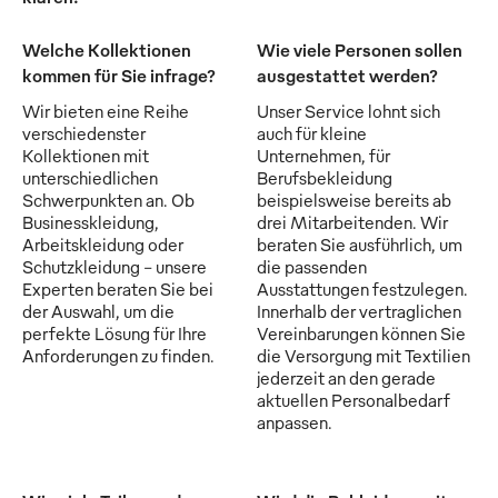
Welche Kollektionen
Wie viele Personen sollen
kommen für Sie infrage?
ausgestattet werden?
Wir bieten eine Reihe
Unser Service lohnt sich
verschiedenster
auch für kleine
Kollektionen mit
Unternehmen, für
unterschiedlichen
Berufsbekleidung
Schwerpunkten an. Ob
beispielsweise bereits ab
Businesskleidung,
drei Mitarbeitenden. Wir
Arbeitskleidung oder
beraten Sie ausführlich, um
Schutzkleidung - unsere
die passenden
Experten beraten Sie bei
Ausstattungen festzulegen.
der Auswahl, um die
Innerhalb der vertraglichen
perfekte Lösung für Ihre
Vereinbarungen können Sie
Anforderungen zu finden.
die Versorgung mit Textilien
jederzeit an den gerade
aktuellen Personalbedarf
anpassen.