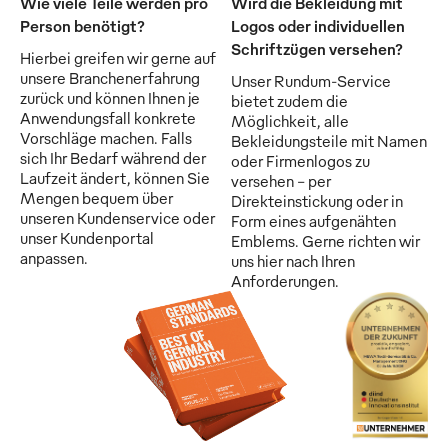
Wie viele Teile werden pro
Wird die Bekleidung mit
Person benötigt?
Logos oder individuellen
Schriftzügen versehen?
Hierbei greifen wir gerne auf
unsere Branchenerfahrung
Unser Rundum-Service
zurück und können Ihnen je
bietet zudem die
Anwendungsfall konkrete
Möglichkeit, alle
Vorschläge machen. Falls
Bekleidungsteile mit Namen
sich Ihr Bedarf während der
oder Firmenlogos zu
Laufzeit ändert, können Sie
versehen - per
Mengen bequem über
Direkteinstickung oder in
unseren Kundenservice oder
Form eines aufgenähten
unser Kundenportal
Emblems. Gerne richten wir
anpassen.
uns hier nach Ihren
Anforderungen.