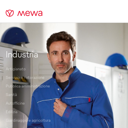
Industria
Artigianato
Servizio e ristorazione
Pubblica amministrazione
Sanità
Autofficine
Edilizia
Giardinaggio e agricoltura