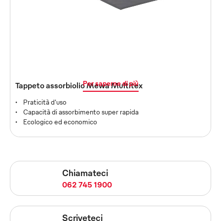
Putztuch-Servicetest
Testen Sie unseren Service bis zu 2 Monate. Sind Sie
am Ende der Laufzeit überzeugt, können Sie den
Testvertrag in einen langfristigen Vertrag
umwandeln.
Per saperne di più
Tappeto assorbiolio Mewa Multitex
Praticità d'uso
Capacità di assorbimento super rapida
Ecologico ed economico
Chiamateci
062 745 1900
Scriveteci