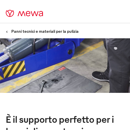
Panni tecnici e materiali per la pulizia
Tappeti assorbiolio -
La vasca raccogliolio
ecologica sotto forma di
panno
È il supporto perfetto per i