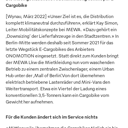
Cargobike
[Wynau, März 2022] «Unser Ziel ist es, die Distribution
komplett klimaneutral durchzuführen», erklärt Kay Simon,
Leiter Mobilitätskonzepte bei MEWA. «Dazu gehört ein
‚Downsizing‘ der Lieferfahrzeuge in den Stadtzentren.» In
Berlin-Mitte werden deshalb seit Sommer 2021 für das
letzte Wegstück E-Cargobikes des Anbieters
ONOMOTION eingesetzt. Statt direkt zum Kunden bringt
der MEWA Lkw die Mietkleidung nun vom waschenden
Betrieb zu einem zentralen Zwischenlager, einem Urban
Hub unter der ‚Mall of Berlin‘.Von dort übernehmen
elektrisch betriebene Lastenräder und Mini-Vans den
Weitertransport. Etwa ein Viertel der Ladung eines
konventionellen 3,5-Tonners kann ein Cargobike vom
Gewicht her aufnehmen.
Für die Kunden ändert sich im Service nichts
«Mittlerweile übernehmen die Cargobikes täglich ein bis