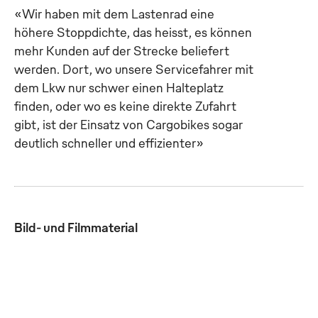
«Wir haben mit dem Lastenrad eine
höhere Stoppdichte, das heisst, es können
mehr Kunden auf der Strecke beliefert
werden. Dort, wo unsere Servicefahrer mit
dem Lkw nur schwer einen Halteplatz
finden, oder wo es keine direkte Zufahrt
gibt, ist der Einsatz von Cargobikes sogar
deutlich schneller und effizienter»
Bild- und Filmmaterial
Neues Lieferkonzept für
Das Container-Prinzip
Grossstädte bei
ermöglicht mittelfristig
Textildienstleister
den schnellen und
MEWA: In Berlin-Mitte
unkomplizierten Wechsel