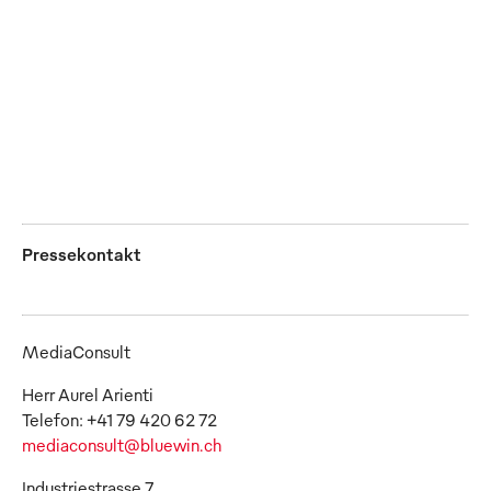
werden für das letzte
der Ladungen.
Wegstück Cargobikes
JPG
eingesetzt.
JPG
Pressekontakt
MediaConsult
Herr Aurel Arienti
mediaconsult@bluewin.ch
Industriestrasse 7