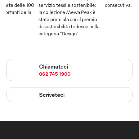
 parte delle 100
servizio tessile sostenibile:
consecutiva.
mportanti della
la collezione Mewa Peak è
stata premiala con il premio
di sostenibilità tedesco nella
categoria "Design"
Chiamateci
062 745 1900
Scriveteci