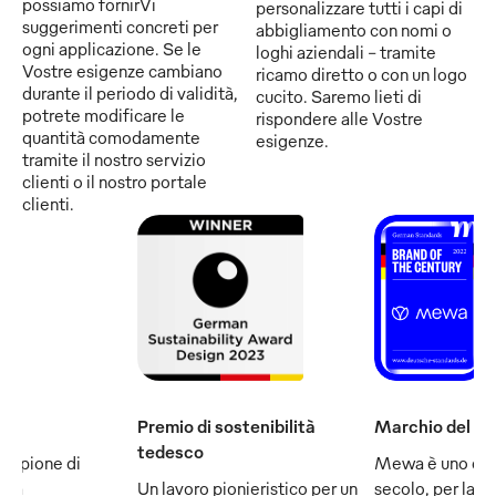
possiamo fornirVi
personalizzare tutti i capi di
suggerimenti concreti per
abbigliamento con nomi o
ogni applicazione. Se le
loghi aziendali - tramite
Vostre esigenze cambiano
ricamo diretto o con un logo
durante il periodo di validità,
cucito. Saremo lieti di
potrete modificare le
rispondere alle Vostre
quantità comodamente
esigenze.
tramite il nostro servizio
clienti o il nostro portale
clienti.
Premio di sostenibilità
Marchio del se
tedesco
ampione di
Mewa è uno dei
e fa
Un lavoro pionieristico per un
secolo, per la q