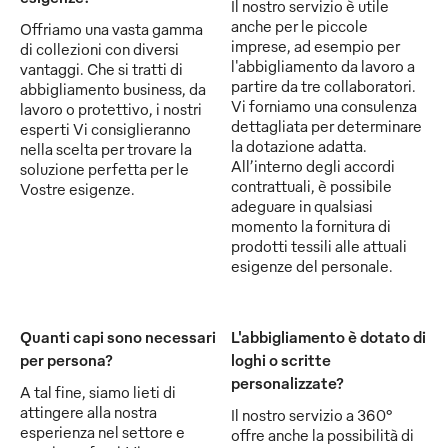
Il nostro servizio è utile
anche per le piccole
Offriamo una vasta gamma
imprese, ad esempio per
di collezioni con diversi
l'abbigliamento da lavoro a
vantaggi. Che si tratti di
partire da tre collaboratori.
abbigliamento business, da
Vi forniamo una consulenza
lavoro o protettivo, i nostri
dettagliata per determinare
esperti Vi consiglieranno
la dotazione adatta.
nella scelta per trovare la
All’interno degli accordi
soluzione perfetta per le
contrattuali, è possibile
Vostre esigenze.
adeguare in qualsiasi
momento la fornitura di
prodotti tessili alle attuali
esigenze del personale.
Quanti capi sono necessari
L'abbigliamento è dotato di
per persona?
loghi o scritte
personalizzate?
A tal fine, siamo lieti di
attingere alla nostra
Il nostro servizio a 360°
esperienza nel settore e
offre anche la possibilità di