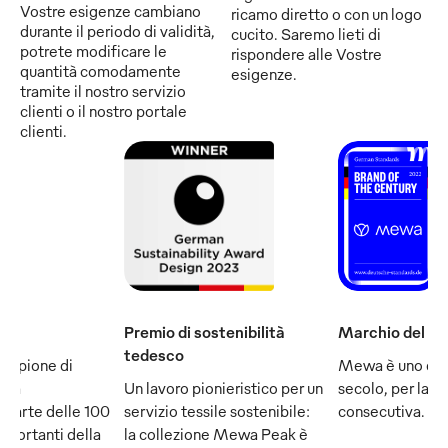
Vostre esigenze cambiano
ricamo diretto o con un logo
durante il periodo di validità,
cucito. Saremo lieti di
potrete modificare le
rispondere alle Vostre
quantità comodamente
esigenze.
tramite il nostro servizio
clienti o il nostro portale
clienti.
Premio di sostenibilità
Marchio del se
tedesco
ampione di
Mewa è uno dei
e fa
Un lavoro pionieristico per un
secolo, per la q
 parte delle 100
servizio tessile sostenibile:
consecutiva.
mportanti della
la collezione Mewa Peak è