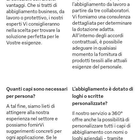
l'abbigliamento da lavoro a
vantaggi. Che si tratti di
partire da tre collaboratori.
abbigliamento business, da
Vi forniamo una consulenza
lavoro o protettivo, i nostri
dettagliata per determinare
esperti Vi consiglieranno
la dotazione adatta.
nella scelta per trovare la
All’interno degli accordi
soluzione perfetta per le
contrattuali, è possibile
Vostre esigenze.
adeguare in qualsiasi
momento la fornitura di
prodotti tessili alle attuali
esigenze del personale.
Quanti capi sono necessari
L'abbigliamento è dotato di
per persona?
loghi o scritte
personalizzate?
A tal fine, siamo lieti di
attingere alla nostra
Il nostro servizio a 360°
esperienza nel settore e
offre anche la possibilità di
possiamo fornirVi
personalizzare tutti i capi di
suggerimenti concreti per
abbigliamento con nomi o
ogni applicazione. Se le
loghi aziendali - tramite