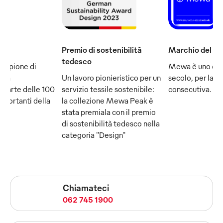
Premio di sostenibilità
Marchio del se
tedesco
ampione di
Mewa è uno dei
e fa
Un lavoro pionieristico per un
secolo, per la q
 parte delle 100
servizio tessile sostenibile:
consecutiva.
mportanti della
la collezione Mewa Peak è
stata premiala con il premio
di sostenibilità tedesco nella
categoria "Design"
Chiamateci
062 745 1900