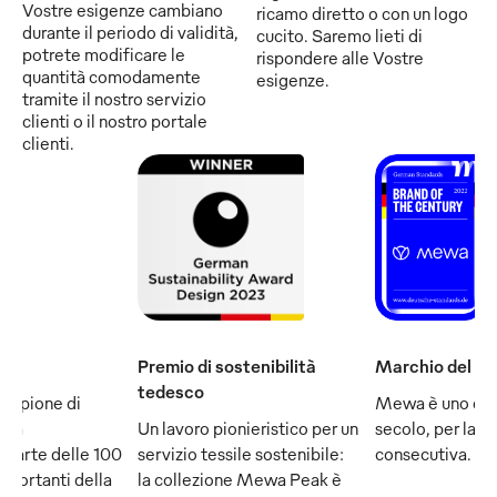
Vostre esigenze cambiano
ricamo diretto o con un logo
durante il periodo di validità,
cucito. Saremo lieti di
potrete modificare le
rispondere alle Vostre
quantità comodamente
esigenze.
tramite il nostro servizio
clienti o il nostro portale
clienti.
Premio di sostenibilità
Marchio del se
tedesco
ampione di
Mewa è uno dei
e fa
Un lavoro pionieristico per un
secolo, per la q
 parte delle 100
servizio tessile sostenibile:
consecutiva.
mportanti della
la collezione Mewa Peak è