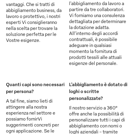
l'abbigliamento da lavoro a
vantaggi. Che si tratti di
partire da tre collaboratori.
abbigliamento business, da
Vi forniamo una consulenza
lavoro o protettivo, i nostri
dettagliata per determinare
esperti Vi consiglieranno
la dotazione adatta.
nella scelta per trovare la
All’interno degli accordi
soluzione perfetta per le
contrattuali, è possibile
Vostre esigenze.
adeguare in qualsiasi
momento la fornitura di
prodotti tessili alle attuali
esigenze del personale.
Quanti capi sono necessari
L'abbigliamento è dotato di
per persona?
loghi o scritte
personalizzate?
A tal fine, siamo lieti di
attingere alla nostra
Il nostro servizio a 360°
esperienza nel settore e
offre anche la possibilità di
possiamo fornirVi
personalizzare tutti i capi di
suggerimenti concreti per
abbigliamento con nomi o
ogni applicazione. Se le
loghi aziendali - tramite