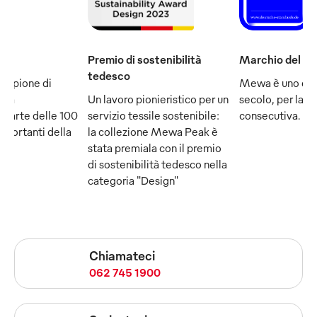
Premio di sostenibilità
Marchio del se
tedesco
ampione di
Mewa è uno dei
e fa
Un lavoro pionieristico per un
secolo, per la q
 parte delle 100
servizio tessile sostenibile:
consecutiva.
mportanti della
la collezione Mewa Peak è
stata premiala con il premio
di sostenibilità tedesco nella
categoria "Design"
Chiamateci
062 745 1900