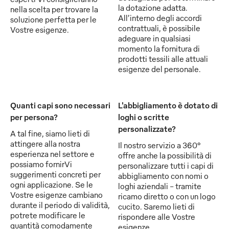
la dotazione adatta.
nella scelta per trovare la
All’interno degli accordi
soluzione perfetta per le
contrattuali, è possibile
Vostre esigenze.
adeguare in qualsiasi
momento la fornitura di
prodotti tessili alle attuali
esigenze del personale.
Quanti capi sono necessari
L'abbigliamento è dotato di
per persona?
loghi o scritte
personalizzate?
A tal fine, siamo lieti di
attingere alla nostra
Il nostro servizio a 360°
esperienza nel settore e
offre anche la possibilità di
possiamo fornirVi
personalizzare tutti i capi di
suggerimenti concreti per
abbigliamento con nomi o
ogni applicazione. Se le
loghi aziendali - tramite
Vostre esigenze cambiano
ricamo diretto o con un logo
durante il periodo di validità,
cucito. Saremo lieti di
potrete modificare le
rispondere alle Vostre
quantità comodamente
esigenze.