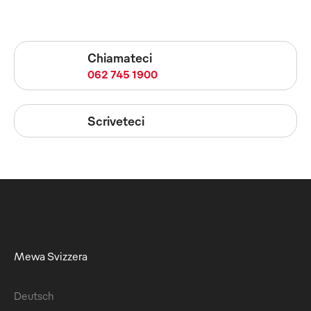
Chiamateci
062 745 1900
Scriveteci
Mewa Svizzera
Deutsch