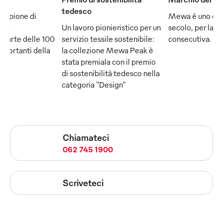
tedesco
ampione di
Mewa è uno dei
e fa
Un lavoro pionieristico per un
secolo, per la q
 parte delle 100
servizio tessile sostenibile:
consecutiva.
mportanti della
la collezione Mewa Peak è
stata premiala con il premio
di sostenibilità tedesco nella
categoria "Design"
Chiamateci
062 745 1900
Scriveteci