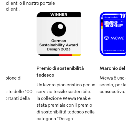
clienti o il nostro portale
clienti.
Premio di sostenibilità
Marchio del se
tedesco
ampione di
Mewa è uno dei
e fa
Un lavoro pionieristico per un
secolo, per la q
 parte delle 100
servizio tessile sostenibile:
consecutiva.
mportanti della
la collezione Mewa Peak è
stata premiala con il premio
di sostenibilità tedesco nella
categoria "Design"