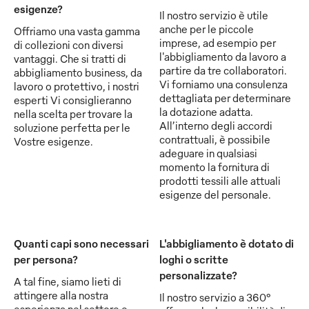
esigenze?
Il nostro servizio è utile
anche per le piccole
Offriamo una vasta gamma
imprese, ad esempio per
di collezioni con diversi
l'abbigliamento da lavoro a
vantaggi. Che si tratti di
partire da tre collaboratori.
abbigliamento business, da
Vi forniamo una consulenza
lavoro o protettivo, i nostri
dettagliata per determinare
esperti Vi consiglieranno
la dotazione adatta.
nella scelta per trovare la
All’interno degli accordi
soluzione perfetta per le
contrattuali, è possibile
Vostre esigenze.
adeguare in qualsiasi
momento la fornitura di
prodotti tessili alle attuali
esigenze del personale.
Quanti capi sono necessari
L'abbigliamento è dotato di
per persona?
loghi o scritte
personalizzate?
A tal fine, siamo lieti di
attingere alla nostra
Il nostro servizio a 360°
esperienza nel settore e