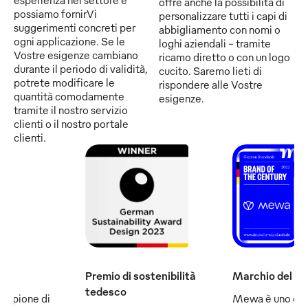
offre anche la possibilità di
possiamo fornirVi
personalizzare tutti i capi di
suggerimenti concreti per
abbigliamento con nomi o
ogni applicazione. Se le
loghi aziendali - tramite
Vostre esigenze cambiano
ricamo diretto o con un logo
durante il periodo di validità,
cucito. Saremo lieti di
potrete modificare le
rispondere alle Vostre
quantità comodamente
esigenze.
tramite il nostro servizio
clienti o il nostro portale
clienti.
Premio di sostenibilità
Marchio del se
tedesco
ampione di
Mewa è uno dei