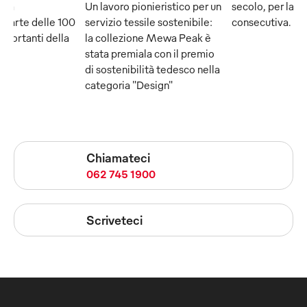
e fa
Un lavoro pionieristico per un
secolo, per la q
 parte delle 100
servizio tessile sostenibile:
consecutiva.
mportanti della
la collezione Mewa Peak è
stata premiala con il premio
di sostenibilità tedesco nella
categoria "Design"
Chiamateci
062 745 1900
Scriveteci