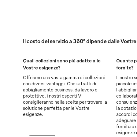
Il costo del servizio a 360° dipende dalle Vostr
Quali collezioni sono più adatte alle
Quante p
Vostre esigenze?
fornite?
Offriamo una vasta gamma di collezioni
Il nostro 
con diversi vantaggi. Che si tratti di
piccole i
abbigliamento business, da lavoro o
l'abbiglia
protettivo, i nostri esperti Vi
collaborat
consiglieranno nella scelta per trovare la
consulenz
soluzione perfetta per le Vostre
la dotazio
esigenze.
accordi co
adeguare 
fornitura d
esigenze 