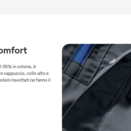
comfort
al 35% in cotone, è
n cappuccio, collo alto e
lsini risvoltati ne fanno il