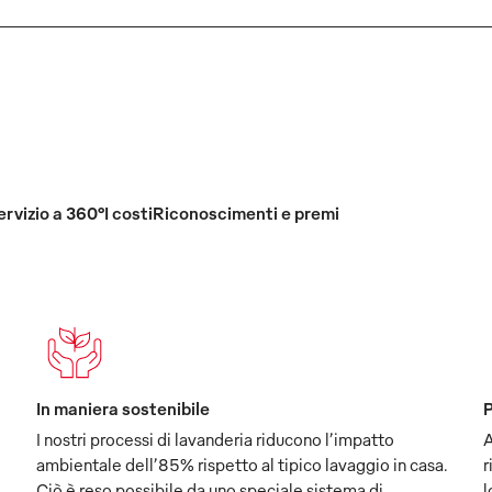
ervizio a 360°
I costi
Riconoscimenti e premi
In maniera sostenibile
P
I nostri processi di lavanderia riducono l’impatto
A
ambientale dell’85% rispetto al tipico lavaggio in casa.
r
Ciò è reso possibile da uno speciale sistema di
l