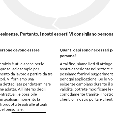
e esigenze. Pertanto, i nostri esperti Vi consigliano pers
ersone devono essere
Quanti capi sono necessari p
persona?
servizio è utile anche per le
A tal fine, siamo lieti di attinge
mprese, ad esempio per
nostra esperienza nel settore e
mento da lavoro a partire da tre
possiamo fornirVi suggeriment
ori. Vi forniamo una
per ogni applicazione. Se le Vo
a dettagliata per determinare
esigenze cambiano durante il p
ne adatta. All’interno degli
validità, potrete modificare le
ntrattuali, è possibile
comodamente tramite il nostro
in qualsiasi momento la
clienti o il nostro portale clienti
i prodotti tessili alle attuali
del personale.