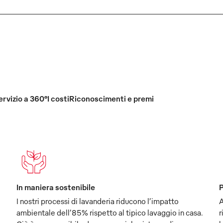
ervizio a 360°
I costi
Riconoscimenti e premi
In maniera sostenibile
P
I nostri processi di lavanderia riducono l’impatto
A
ambientale dell’85% rispetto al tipico lavaggio in casa.
r