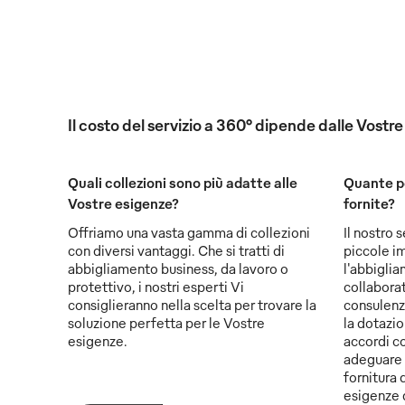
Il costo del servizio a 360° dipende dalle Vostr
Quali collezioni sono più adatte alle
Quante p
Vostre esigenze?
fornite?
Offriamo una vasta gamma di collezioni
Il nostro 
con diversi vantaggi. Che si tratti di
piccole i
abbigliamento business, da lavoro o
l'abbiglia
protettivo, i nostri esperti Vi
collaborat
consiglieranno nella scelta per trovare la
consulenz
soluzione perfetta per le Vostre
la dotazio
esigenze.
accordi co
adeguare 
fornitura d
esigenze 