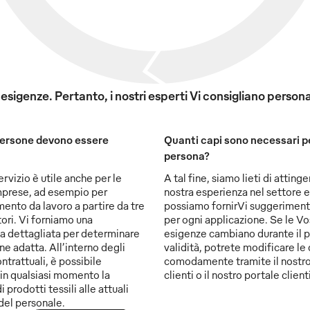
e esigenze. Pertanto, i nostri esperti Vi consigliano pers
ersone devono essere
Quanti capi sono necessari p
persona?
servizio è utile anche per le
A tal fine, siamo lieti di attinge
mprese, ad esempio per
nostra esperienza nel settore e
mento da lavoro a partire da tre
possiamo fornirVi suggeriment
ori. Vi forniamo una
per ogni applicazione. Se le Vo
a dettagliata per determinare
esigenze cambiano durante il p
ne adatta. All’interno degli
validità, potrete modificare le
ntrattuali, è possibile
comodamente tramite il nostro
in qualsiasi momento la
clienti o il nostro portale clienti
i prodotti tessili alle attuali
del personale.