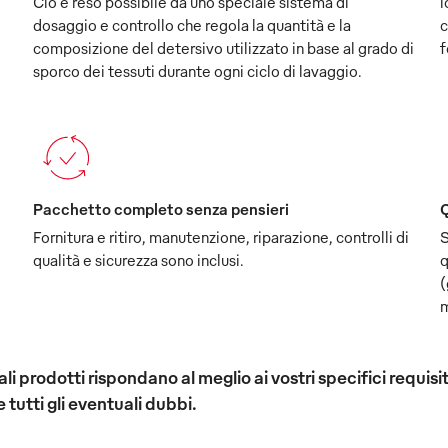
Ciò è reso possibile da uno speciale sistema di
l
dosaggio e controllo che regola la quantità e la
c
composizione del detersivo utilizzato in base al grado di
f
sporco dei tessuti durante ogni ciclo di lavaggio.
Pacchetto completo senza pensieri
Q
Fornitura e ritiro, manutenzione, riparazione, controlli di
S
qualità e sicurezza sono inclusi.
q
(
m
 quali prodotti rispondano al meglio ai vostri specifici req
e tutti gli eventuali dubbi.