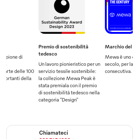
Premio di sostenibilità
Marchio del se
tedesco
ampione di
Mewa è uno dei
e fa
Un lavoro pionieristico per un
secolo, per la q
 parte delle 100
servizio tessile sostenibile:
consecutiva.
mportanti della
la collezione Mewa Peak è
stata premiala con il premio
di sostenibilità tedesco nella
categoria "Design"
Chiamateci