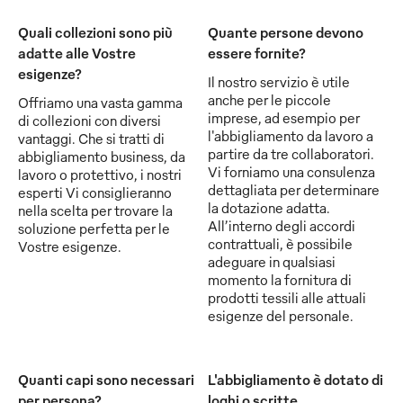
Quali collezioni sono più
Quante persone devono
adatte alle Vostre
essere fornite?
esigenze?
Il nostro servizio è utile
anche per le piccole
Offriamo una vasta gamma
imprese, ad esempio per
di collezioni con diversi
l'abbigliamento da lavoro a
vantaggi. Che si tratti di
partire da tre collaboratori.
abbigliamento business, da
Vi forniamo una consulenza
lavoro o protettivo, i nostri
dettagliata per determinare
esperti Vi consiglieranno
la dotazione adatta.
nella scelta per trovare la
All’interno degli accordi
soluzione perfetta per le
contrattuali, è possibile
Vostre esigenze.
adeguare in qualsiasi
momento la fornitura di
prodotti tessili alle attuali
esigenze del personale.
Quanti capi sono necessari
L'abbigliamento è dotato di
per persona?
loghi o scritte