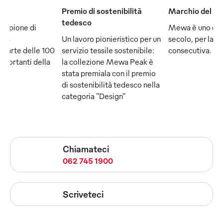
Premio di sostenibilità
Marchio del se
tedesco
ampione di
Mewa è uno dei
e fa
Un lavoro pionieristico per un
secolo, per la q
 parte delle 100
servizio tessile sostenibile:
consecutiva.
mportanti della
la collezione Mewa Peak è
stata premiala con il premio
di sostenibilità tedesco nella
categoria "Design"
Chiamateci
062 745 1900
Scriveteci