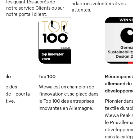
les quantités auprès de
adaptons volontiers à vos
notre service Clients ou sur
attentes.
notre portail client.
iècle
Top 100
Récompensé par
allemand du
rtie des
Mewa est un champion de
développement
ècle - pour la
l’innovation et se place dans
écutive.
le Top 100 des entreprises
Pionnier dans le
innovantes en Allemagne.
textile durable :
Mewa Peak a ét
le Prix allemand
développement
dans la catégor