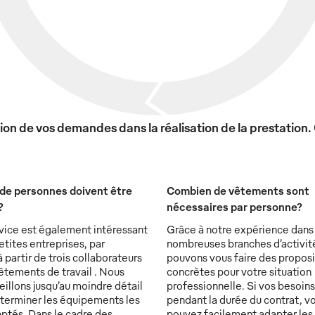
on de vos demandes dans la réalisation de la prestation.
de personnes doivent être
Combien de vêtements sont
?
nécessaires par personne?
vice est également intéressant
Grâce à notre expérience dans
etites entreprises, par
nombreuses branches d’activit
partir de trois collaborateurs
pouvons vous faire des proposi
êtements de travail . Nous
concrètes pour votre situation
illons jusqu’au moindre détail
professionnelle. Si vos besoin
éterminer les équipements les
pendant la durée du contrat, v
ptés. Dans le cadre des
pouvez facilement adapter les