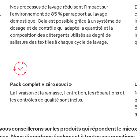
Nos processus de lavage réduisent l’impact sur
D
.
l’environnement de 85 % par rapport au lavage
c
domestique. Cela est possible grâce à un système de
l
dosage et de contrôle qui adapte la quantité et la
d
composition des détergents utilisés au degré de
l
salissure des textiles à chaque cycle de lavage.
q
Pack complet « zéro souci »
U
La livraison et la ramasse, l'entretien, les réparations et
N
les contrôles de qualité sont inclus.
q
5
m
vous conseillerons sur les produits qui répondent le mieu
ison. Nous répondrons également à toutes vos questions.