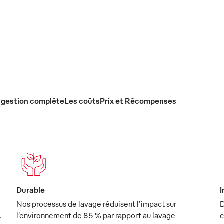
 gestion complète
Les coûts
Prix et Récompenses
Durable
I
Nos processus de lavage réduisent l’impact sur
D
.
l’environnement de 85 % par rapport au lavage
c