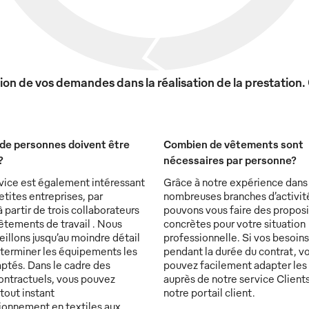
on de vos demandes dans la réalisation de la prestation.
de personnes doivent être
Combien de vêtements sont
?
nécessaires par personne?
vice est également intéressant
Grâce à notre expérience dans
etites entreprises, par
nombreuses branches d’activit
partir de trois collaborateurs
pouvons vous faire des proposi
êtements de travail . Nous
concrètes pour votre situation
illons jusqu’au moindre détail
professionnelle. Si vos besoin
éterminer les équipements les
pendant la durée du contrat, v
ptés. Dans le cadre des
pouvez facilement adapter les
ontractuels, vous pouvez
auprès de notre service Clients
tout instant
notre portail client.
sionnement en textiles aux