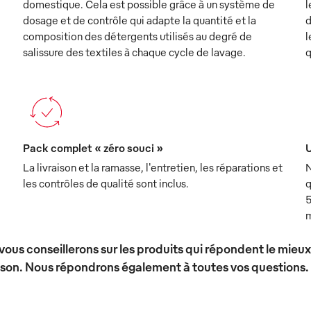
domestique. Cela est possible grâce à un système de
l
dosage et de contrôle qui adapte la quantité et la
d
composition des détergents utilisés au degré de
l
salissure des textiles à chaque cycle de lavage.
q
Pack complet « zéro souci »
U
La livraison et la ramasse, l'entretien, les réparations et
N
les contrôles de qualité sont inclus.
q
5
m
vous conseillerons sur les produits qui répondent le mieu
ison. Nous répondrons également à toutes vos questions.