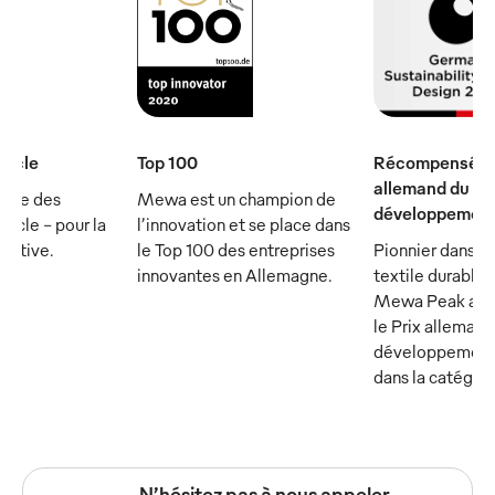
iècle
Top 100
Récompensé par
allemand du
rtie des
Mewa est un champion de
développement
ècle - pour la
l’innovation et se place dans
écutive.
le Top 100 des entreprises
Pionnier dans le
innovantes en Allemagne.
textile durable :
Mewa Peak a ét
le Prix allemand
développement
dans la catégor
N’hésitez pas à nous appeler