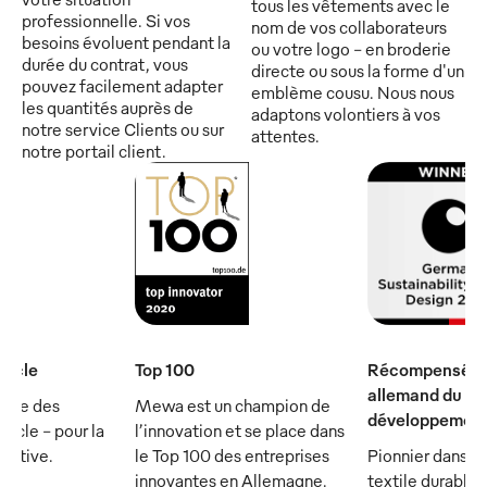
tous les vêtements avec le
professionnelle. Si vos
nom de vos collaborateurs
besoins évoluent pendant la
ou votre logo - en broderie
durée du contrat, vous
directe ou sous la forme d'un
pouvez facilement adapter
emblème cousu. Nous nous
les quantités auprès de
adaptons volontiers à vos
notre service Clients ou sur
attentes.
notre portail client.
iècle
Top 100
Récompensé par
allemand du
rtie des
Mewa est un champion de
développement
ècle - pour la
l’innovation et se place dans
écutive.
le Top 100 des entreprises
Pionnier dans le
innovantes en Allemagne.
textile durable :