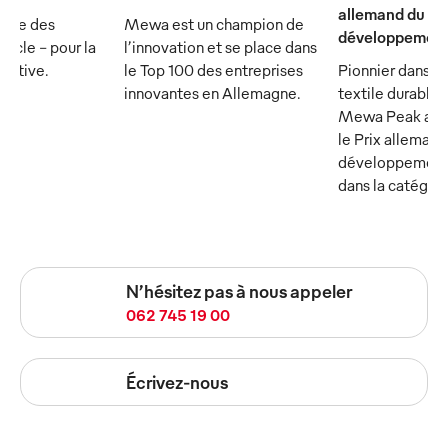
allemand du
rtie des
Mewa est un champion de
développement
ècle - pour la
l’innovation et se place dans
écutive.
le Top 100 des entreprises
Pionnier dans le
innovantes en Allemagne.
textile durable :
Mewa Peak a ét
le Prix allemand
développement
dans la catégor
N’hésitez pas à nous appeler
062 745 19 00
Écrivez-nous