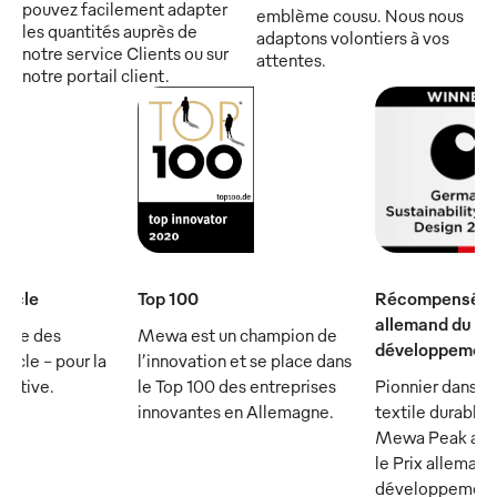
pouvez facilement adapter
emblème cousu. Nous nous
les quantités auprès de
adaptons volontiers à vos
notre service Clients ou sur
attentes.
notre portail client.
iècle
Top 100
Récompensé par
allemand du
rtie des
Mewa est un champion de
développement
ècle - pour la
l’innovation et se place dans
écutive.
le Top 100 des entreprises
Pionnier dans le
innovantes en Allemagne.
textile durable :
Mewa Peak a ét
le Prix allemand
développement