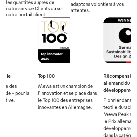
les quantités auprès de
adaptons volontiers à vos
notre service Clients ou sur
attentes.
notre portail client.
iècle
Top 100
Récompensé par
allemand du
rtie des
Mewa est un champion de
développement
ècle - pour la
l’innovation et se place dans
écutive.
le Top 100 des entreprises
Pionnier dans le
innovantes en Allemagne.
textile durable :
Mewa Peak a ét
le Prix allemand
développement
dans la catégor