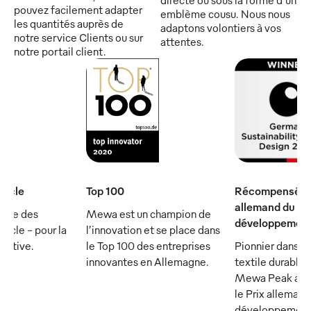
pouvez facilement adapter
emblème cousu. Nous nous
les quantités auprès de
adaptons volontiers à vos
notre service Clients ou sur
attentes.
notre portail client.
iècle
Top 100
Récompensé par
allemand du
rtie des
Mewa est un champion de
développement
ècle - pour la
l’innovation et se place dans
écutive.
le Top 100 des entreprises
Pionnier dans le
innovantes en Allemagne.
textile durable :
Mewa Peak a ét
le Prix allemand
développement