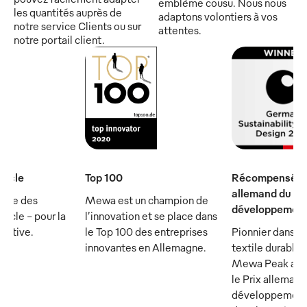
emblème cousu. Nous nous
les quantités auprès de
adaptons volontiers à vos
notre service Clients ou sur
attentes.
notre portail client.
iècle
Top 100
Récompensé par
allemand du
rtie des
Mewa est un champion de
développement
ècle - pour la
l’innovation et se place dans
écutive.
le Top 100 des entreprises
Pionnier dans le
innovantes en Allemagne.
textile durable :
Mewa Peak a ét
le Prix allemand
développement