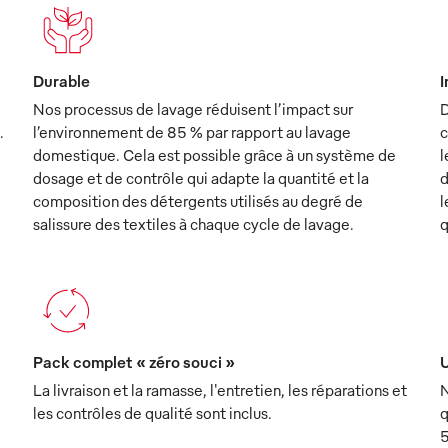
Durable
I
Nos processus de lavage réduisent l’impact sur
D
.
l’environnement de 85 % par rapport au lavage
c
domestique. Cela est possible grâce à un système de
l
dosage et de contrôle qui adapte la quantité et la
d
composition des détergents utilisés au degré de
l
salissure des textiles à chaque cycle de lavage.
q
Pack complet « zéro souci »
U
La livraison et la ramasse, l'entretien, les réparations et
N
les contrôles de qualité sont inclus.
q
5