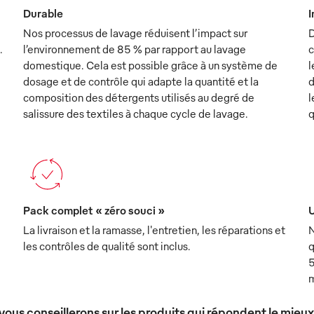
Durable
I
Nos processus de lavage réduisent l’impact sur
D
.
l’environnement de 85 % par rapport au lavage
c
domestique. Cela est possible grâce à un système de
l
dosage et de contrôle qui adapte la quantité et la
d
composition des détergents utilisés au degré de
l
salissure des textiles à chaque cycle de lavage.
q
Pack complet « zéro souci »
U
La livraison et la ramasse, l'entretien, les réparations et
N
les contrôles de qualité sont inclus.
q
5
m
vous conseillerons sur les produits qui répondent le mieu