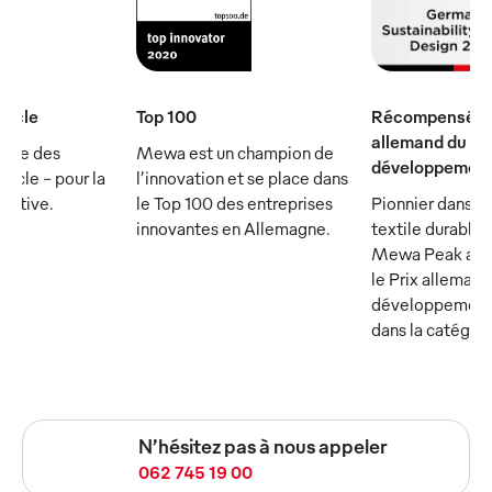
iècle
Top 100
Récompensé par
allemand du
rtie des
Mewa est un champion de
développement
ècle - pour la
l’innovation et se place dans
écutive.
le Top 100 des entreprises
Pionnier dans le
innovantes en Allemagne.
textile durable :
Mewa Peak a ét
le Prix allemand
développement
dans la catégor
N’hésitez pas à nous appeler
062 745 19 00