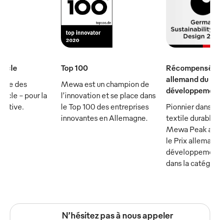
iècle
Top 100
Récompensé par
allemand du
rtie des
Mewa est un champion de
développement
ècle - pour la
l’innovation et se place dans
écutive.
le Top 100 des entreprises
Pionnier dans le
innovantes en Allemagne.
textile durable :
Mewa Peak a ét
le Prix allemand
développement
dans la catégor
N’hésitez pas à nous appeler