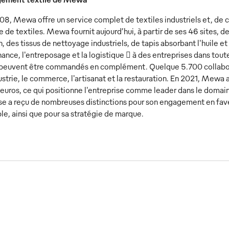
08, Mewa offre un service complet de textiles industriels et, de c
 de textiles. Mewa fournit aujourd’hui, à partir de ses 46 sites, d
, des tissus de nettoyage industriels, de tapis absorbant l'huile et 
ance, l'entreposage et la logistique  à des entreprises dans toute
l peuvent être commandés en complément. Quelque 5.700 collabor
ustrie, le commerce, l'artisanat et la restauration. En 2021, Mewa a
'euros, ce qui positionne l'entreprise comme leader dans le domain
ise a reçu de nombreuses distinctions pour son engagement en faveu
le, ainsi que pour sa stratégie de marque.