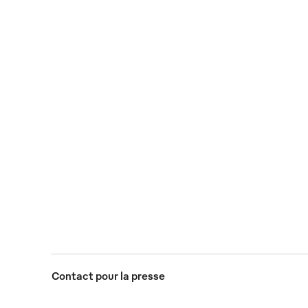
Tissu industriel MEWATEX:
(Photo: Mewa)
les tissus de nettoyage sales
JPG
sont lavés dans le respect de
l’environnement et
réintégrés dans le circuit.
(Photo: Mewa)
JPG
Contact pour la presse