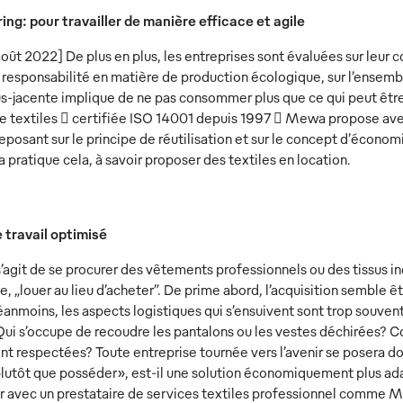
ring: pour travailler de manière efficace et agile
oût 2022] De plus en plus, les entreprises sont évaluées sur leur
r responsabilité en matière de production écologique, sur l’ensembl
us-jacente implique de ne pas consommer plus que ce qui peut être
e textiles  certifiée ISO 14001 depuis 1997  Mewa propose avec
eposant sur le principe de réutilisation et sur le concept d’économi
pratique cela, à savoir proposer des textiles en location.
e travail optimisé
s’agit de se procurer des vêtements professionnels ou des tissus in
e, „louer au lieu d’acheter”. De prime abord, l’acquisition semble êtr
anmoins, les aspects logistiques qui s’ensuivent sont trop souvent 
 Qui s’occupe de recoudre les pantalons ou les vestes déchirées? 
nt respectées? Toute entreprise tournée vers l’avenir se posera don
 plutôt que posséder», est-il une solution économiquement plus ad
r avec un prestataire de services textiles professionnel comme Me