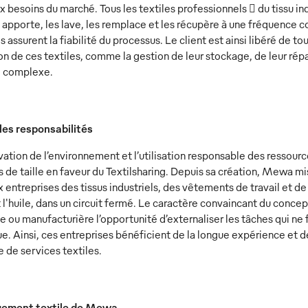
 besoins du marché. Tous les textiles professionnels  du tissu in
apporte, les lave, les remplace et les récupère à une fréquence c
s assurent la fiabilité du processus. Le client est ainsi libéré de 
ion de ces textiles, comme la gestion de leur stockage, de leur répa
e complexe.
es responsabilités
ation de l’environnement et l’utilisation responsable des ressourc
 de taille en faveur du Textilsharing. Depuis sa création, Mewa m
x entreprises des tissus industriels, des vêtements de travail et de
l'huile, dans un circuit fermé. Le caractère convaincant du concep
le ou manufacturière l’opportunité d’externaliser les tâches qui ne
ue. Ainsi, ces entreprises bénéficient de la longue expérience et 
 de services textiles.
ement textile de Mewa