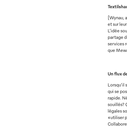
Textilsha
[Wynau, a
et sur leu
L’idée so
partage d
services r
que Mewa 
Un flux d
Lorsqu’il 
qui se pos
rapide. Né
souillés?
légales so
«utiliser
Collabore