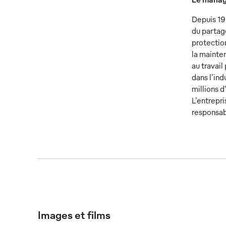
Depuis 19
du partage
protection
la mainten
au travai
dans l'ind
millions d
L'entrepr
responsab
Images et films