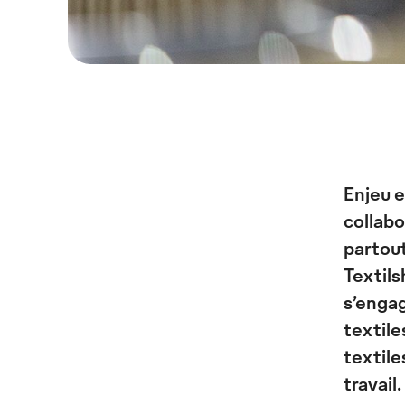
Enjeu e
collabo
partou
Textils
s’engag
textile
textil
travail.