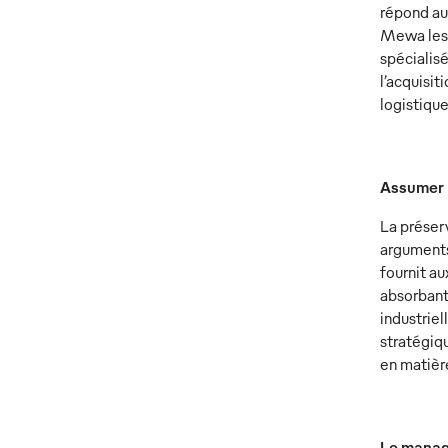
répond aux
Mewa les 
spécialisé
l’acquisit
logistiqu
Assumer l
La préserv
arguments
fournit au
absorbant 
industriel
stratégiq
en matière
Le manag