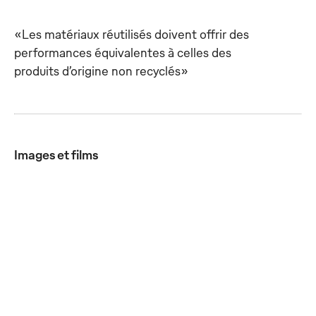
«Les matériaux réutilisés doivent offrir des
performances équivalentes à celles des
produits d’origine non recyclés»
Images et films
„Réparer au
La réparation
La réparation
lieu de jeter”
des vêtements
des vêtements
est également
de travail fait
de travail fait
un levier
partie
partie
important pour
intégrante du
intégrante du
préserver les
service
service
ressources
complet.
complet.
dans le
JPG
JPG