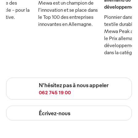
rtie des
Mewa est un champion de
développement
ècle - pour la
l’innovation et se place dans
écutive.
le Top 100 des entreprises
Pionnier dans le
innovantes en Allemagne.
textile durable :
Mewa Peak a ét
le Prix allemand
développement
dans la catégor
N’hésitez pas à nous appeler
062 745 19 00
Écrivez-nous